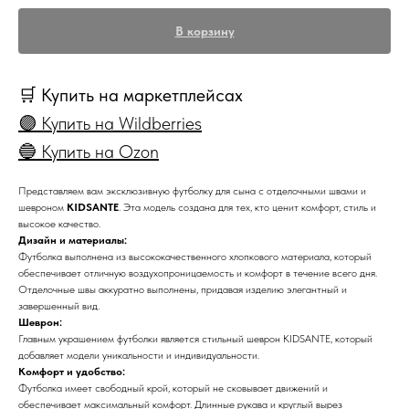
В корзину
🛒 Купить на маркетплейсах
🟣 Купить на Wildberries
🔵 Купить на Ozon
Представляем вам эксклюзивную футболку для сына с отделочными швами и
шевроном
KIDSANTE
. Эта модель создана для тех, кто ценит комфорт, стиль и
высокое качество.
Дизайн и материалы:
Футболка выполнена из высококачественного хлопкового материала, который
обеспечивает отличную воздухопроницаемость и комфорт в течение всего дня.
Отделочные швы аккуратно выполнены, придавая изделию элегантный и
завершенный вид.
Шеврон:
Главным украшением футболки является стильный шеврон KIDSANTE, который
добавляет модели уникальности и индивидуальности.
Комфорт и удобство:
Футболка имеет свободный крой, который не сковывает движений и
обеспечивает максимальный комфорт. Длинные рукава и круглый вырез