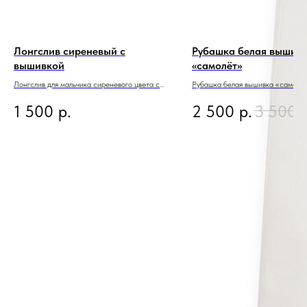
Лонгслив сиреневый с
Рубашка белая вышив
вышивкой
«самолёт»
Лонгслив для мальчика сиреневого цвета с
Рубашка белая вышивка «самолё
вышивкой и декоративными швами
1 500
р.
2 500
р.
3 500