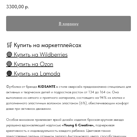
3300,00
р.
В корзину
🛒 Купить на маркетплейсах
🟣 Купить на Wildberries
🔵 Купить на Ozon
🟠 Купить на Lamoda
Футболка от бренда
KIDSANTE
в стиле оверсайз предназначена специально для
активных и творческих детей и подростков ростом от 134 до 164 см. Она
выполнена из мягкого и приятного материала, состоящего на 94% из хлопка и
дополненного эластичным волокном эластаном (6%), обеспечивающим комфорт
даже при активном движении.
Особое внимание привлекает яркий дизайн изделия: броская крупная звезда
украшена вдохновляющей надписью
«Young & Creative»,
подчеркивая
креативность и индивидуальность каждого ребенка. Цветовая гамма
представлена теплым оттенком теплого фисташкового цвета, способствующим