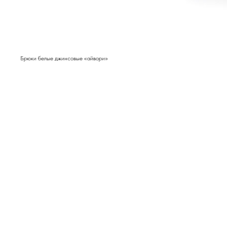
Брюки белые джинсовые «айвори»