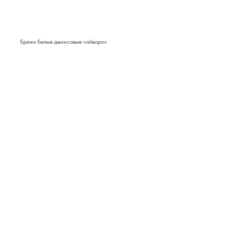
Брюки белые джинсовые «айвори»