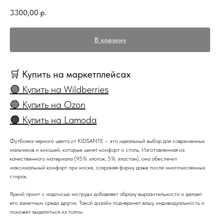
3300,00
р.
В корзину
🛒 Купить на маркетплейсах
🟣 Купить на Wildberries
🔵 Купить на Ozon
🟠 Купить на Lamoda
Футболка черного цвета от KIDSANTE – это идеальный выбор для современных
мальчиков и юношей, которые ценят комфорт и стиль. Изготовленная из
качественного материала (95% хлопок, 5% эластан), она обеспечит
максимальный комфорт при носке, сохраняя форму даже после многочисленных
стирок.
Яркий принт с надписью на груди добавляет образу выразительности и делает
его заметным среди других. Такой дизайн подчеркнет вашу индивидуальность и
поможет выделиться из толпы.