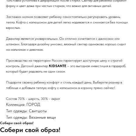
Толстовка устойчива к деформации после стирки. Свитер для ребенка сохранит
форму и цвет даже при частых стирках, что важно для активных детей.
Застежка-молния позволяет ребенку самостоятельно регулировать уровень
тепла. Кофта с капюшоном для детей легко надевается и снимается без помощи
взрослых.
Джемпер является универсальным. Он отлично сочетается с джинсами или
штанами. Благодаря дизайну унисекс, вязаный свитер одинаково хорошо сидит
на мальчиках и девочках.
Производство на территории России гарантирует доступную цену и строгий
контроль. Детский джемпер
KIDSANTE
– это выгодная инвестиция в гардероб,
который будет радовать не один сезон.
Подарите своему ребенку комфорт и стиль каждый день. Выберите размер в
таблице и добавьте теплую кофту с капюшоном в корзину прямо сейчас!
Состав 70% - шерсть, 30% - акрил
Коллекция: ГОРОД
Тип одежды: Свитшоты
Тип одежды: Вязанные вещи
Собери свой образ!
Собери свой образ!