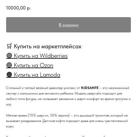
10000,00
р.
В корзину
🛒 Купить на маркетплейсах
🟣 Купить на Wildberries
🔵 Купить на Ozon
🟠 Купить на Lamoda
Стильный и теплый вязаный джемпер унисекс от
KIDSANTE
– это незаменимый
свитер с капюшоном для активного ребенка. Модель оверсайз подходит для
любого типа фигуры, не сковывает движения и дарит комфорт во время прогулок и
игр.
Мягкая пряжа (70% шерсти, 30% акрила) – это дышащий трикотаж, который не
вызывает раздражения. Детская кофта подходит даже для очень чувствительной
кожи.