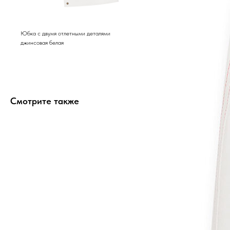
Юбка с двумя отлетными деталями
джинсовая белая
Смотрите также