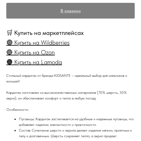
В корзину
🛒 Купить на маркетплейсах
🟣 Купить на Wildberries
🔵 Купить на Ozon
🟠 Купить на Lamoda
Стильный кардиган от бренда KIDSANTE – идеальный выбор для мальчиков и
юношей!
Кардиган изготовлен из высококачественных материалов (70% шерсть, 30%
акрил), он обеспечивает комфорт и тепло в любую погоду.
Особенности:
Пуговицы: Кардиган застегивается на удобные и надежные пуговицы, что
добавляет изделию элегантности и практичности.
Состав: Сочетание шерсти и акрила делает изделие мягким, приятным к
телу и долговечным. Шерсть сохраняет тепло, а акрил придает