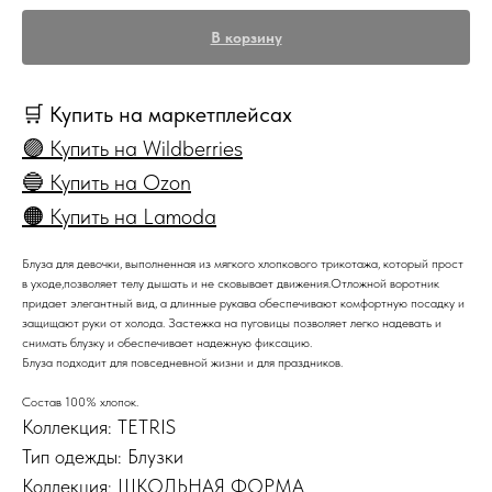
В корзину
🛒 Купить на маркетплейсах
🟣 Купить на Wildberries
🔵 Купить на Ozon
🟠 Купить на Lamoda
Блуза для девочки, выполненная из мягкого хлопкового трикотажа, который прост
в уходе,позволяет телу дышать и не сковывает движения.Отложной воротник
придает элегантный вид, а длинные рукава обеспечивают комфортную посадку и
защищают руки от холода. Застежка на пуговицы позволяет легко надевать и
снимать блузку и обеспечивает надежную фиксацию.
Блуза подходит для повседневной жизни и для праздников.
Состав 100% хлопок.
Коллекция: TETRIS
Тип одежды: Блузки
Коллекция: ШКОЛЬНАЯ ФОРМА