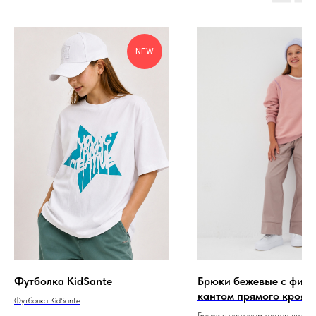
NEW
Футболка KidSante
Брюки бежевые с фиг
кантом прямого кроя
Футболка KidSante
Брюки с фигурным кантом для де