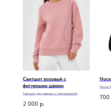
Свитшот розовый с
Носк
фигурными швами
Носки K
Свитшот для девочки с оригинальной
700
фигурной отделкой и контрастной строчкой
2 000
р.