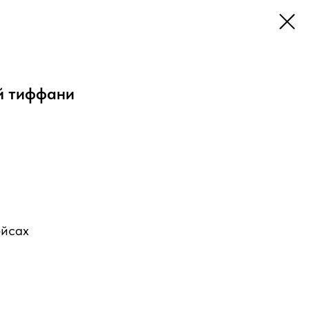
й тиффани
ейсах