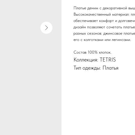
Платье деним с декоративной выш
Высококачественный материал: пла
обеспечивает комфорт и долговечн
дизайн позволяют сочетать плать
разных сезонов: джинсовое платье
его с колготками или легинсами.
Состав 100% хлопок.
Коллекция: TETRIS
Тип одежды: Платья