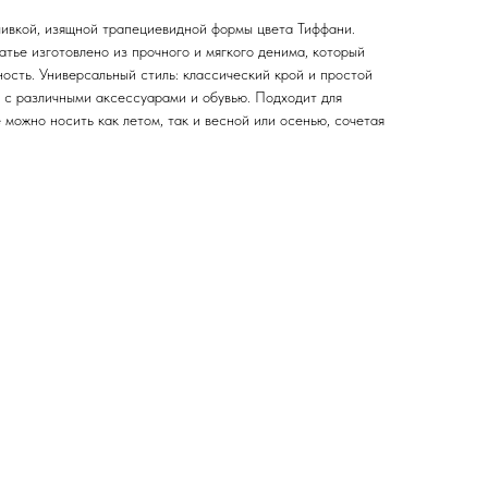
ивкой, изящной трапециевидной формы цвета Тиффани.
тье изготовлено из прочного и мягкого денима, который
ость. Универсальный стиль: классический крой и простой
е с различными аксессуарами и обувью. Подходит для
 можно носить как летом, так и весной или осенью, сочетая