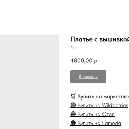
Платье с вышивко
SKU:
4800,00
р.
В корзину
🛒 Купить на маркетпл
🟣 Купить на Wildberries
🔵 Купить на Ozon
🟠 Купить на Lamoda