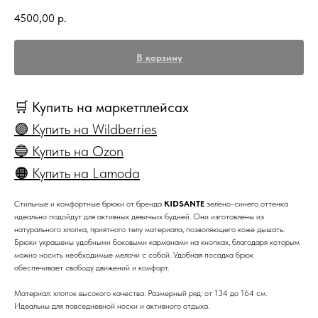
4500,00
р.
В корзину
🛒 Купить на маркетплейсах
🟣 Купить на Wildberries
🔵 Купить на Ozon
🟠 Купить на Lamoda
Стильные и комфортные брюки от бренда
KIDSANTE
зелёно-синего оттенка
идеально подойдут для активных девичьих будней. Они изготовлены из
натурального хлопка, приятного телу материала, позволяющего коже дышать.
Брюки украшены удобными боковыми карманами на кнопках, благодаря которым
можно носить необходимые мелочи с собой. Удобная посадка брюк
обеспечивает свободу движений и комфорт.
Материал: хлопок высокого качества. Размерный ряд: от 134 до 164 см.
Идеальны для повседневной носки и активного отдыха.