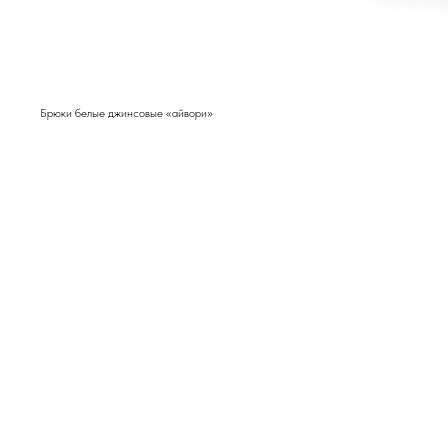
Брюки белые джинсовые «айвори»