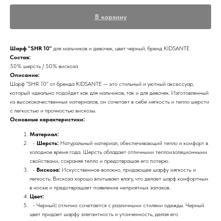
В корзину
Шарф "SHR 10"
для мальчиков и девочек, цвет черный, бренд KIDSANTE
Состав:
50% шерсть / 50% вискоза
Описание:
Шарф "SHR 10" от бренда KIDSANTE — это стильный и уютный аксессуар,
который идеально подойдет как для мальчиков, так и для девочек. Изготовленный
из высококачественных материалов, он сочетает в себе мягкость и тепло шерсти
с легкостью и прочностью вискозы.
Основные характеристики:
Материал:
-
Шерсть:
Натуральный материал, обеспечивающий тепло и комфорт в
холодное время года. Шерсть обладает отличными теплоизоляционными
свойствами, сохраняя тепло и предотвращая его потерю.
-
Вискоза:
Искусственное волокно, придающее шарфу мягкость и
легкость. Вискоза хорошо впитывает влагу, что делает шарф комфортным
в носке и предотвращает появление неприятных запахов.
Цвет:
- Черный
:
отлично сочетается с различными стилями одежды. Черный
цвет придает шарфу элегантность и утонченность, делая его