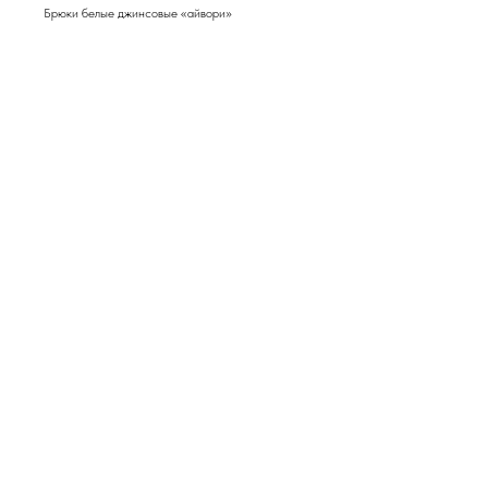
Брюки белые джинсовые «айвори»