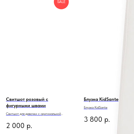
SALE
Свитшот розовый с
Блузка KidSante
фигурными швами
Блузка KidSante
Свитшот для девочки с оригинальной
3 800
р.
фигурной отделкой и контрастной строчкой
2 000
р.