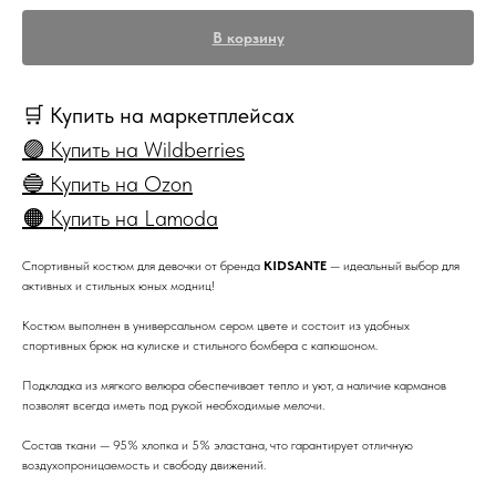
В корзину
🛒 Купить на маркетплейсах
🟣 Купить на Wildberries
🔵 Купить на Ozon
🟠 Купить на Lamoda
Спортивный костюм для девочки от бренда
KIDSANTE
— идеальный выбор для
активных и стильных юных модниц!
Костюм выполнен в универсальном сером цвете и состоит из удобных
спортивных брюк на кулиске и стильного бомбера с капюшоном.
Подкладка из мягкого велюра обеспечивает тепло и уют, а наличие карманов
позволят всегда иметь под рукой необходимые мелочи.
Состав ткани — 95% хлопка и 5% эластана, что гарантирует отличную
воздухопроницаемость и свободу движений.