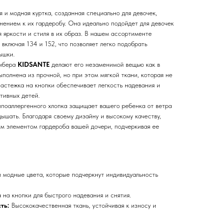
я и модная куртка, созданная специально для девочек,
нением к их гардеробу. Она идеально подойдет для девочек
яя яркости и стиля в их образ. В нашем ассортименте
включая 134 и 152, что позволяет легко подобрать
ышки.
омбера
KIDSANTE
делают его незаменимой вещью как в
выполнена из прочной, но при этом мягкой ткани, которая не
Застежка на кнопки обеспечивает легкость надевания и
ктивных детей.
ипоаллергенного хлопка защищает вашего ребенка от ветра
дышать. Благодаря своему дизайну и высокому качеству,
м элементом гардероба вашей дочери, подчеркивая ее
 модные цвета, которые подчеркнут индивидуальность
 на кнопки для быстрого надевания и снятия.
ть:
Высококачественная ткань, устойчивая к износу и