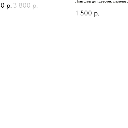
Лонгслив для девочек сиренево
00
р.
3 800
р.
вышивкой и декоративными шв
1 500
р.