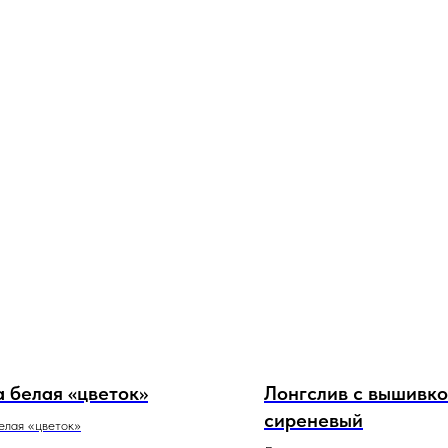
а белая «цветок»
Лонгслив с вышивк
сиреневый
елая «цветок»