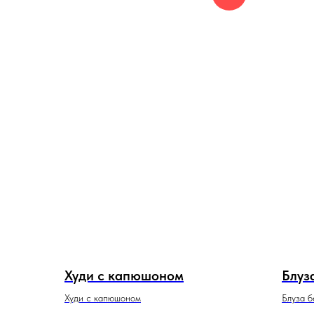
Худи с капюшоном
Блуз
Худи с капюшоном
Блуза б