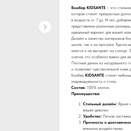
Бомбер KIDSANTE
– это стильна
которая станет прекрасным допол
в возрасте от 7 до 14 лет, добавл
представлены различные размеры, 
идеальный вариант для вашей мал
Дизайн и качество материалов б
школе, так и на прогулке. Куртка 
мнется и не выгорает на солнце. 
снятия, что особенно важно для а
Плотный деним из натурального г
и позволяет чувствительной коже 
бомбер
KIDSANTE
станет любимы
индивидуальность и стиль.
Состав:
100% хлопок.
Преимущества:
Стильный дизайн:
Яркие и
вашей девочки.
Удобство:
Легкая застежка
Прочность и долговечнос
внешним воздействиям.