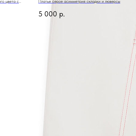
го цвета с
Платье серое асимметрия складки и люверсы
ами
5 000
р.