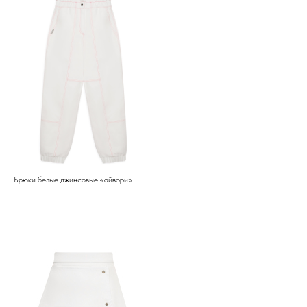
Брюки белые джинсовые «айвори»