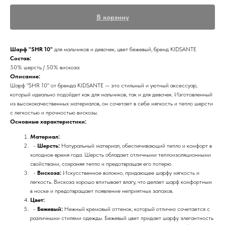
В корзину
Шарф "SHR 10"
для мальчиков и девочек, цвет бежевый, бренд KIDSANTE
Состав:
50% шерсть / 50% вискоза
Описание:
Шарф "SHR 10" от бренда KIDSANTE — это стильный и уютный аксессуар,
который идеально подойдет как для мальчиков, так и для девочек. Изготовленный
из высококачественных материалов, он сочетает в себе мягкость и тепло шерсти
с легкостью и прочностью вискозы.
Основные характеристики:
Материал:
-
Шерсть:
Натуральный материал, обеспечивающий тепло и комфорт в
холодное время года. Шерсть обладает отличными теплоизоляционными
свойствами, сохраняя тепло и предотвращая его потерю.
-
Вискоза:
Искусственное волокно, придающее шарфу мягкость и
легкость. Вискоза хорошо впитывает влагу, что делает шарф комфортным
в носке и предотвращает появление неприятных запахов.
Цвет:
-
Бежевый:
Нежный кремовый оттенок, который отлично сочетается с
различными стилями одежды. Бежевый цвет придает шарфу элегантность