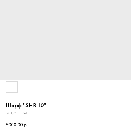
Шарф "SHR 10"
SKU:
G505241
5000,00
р.