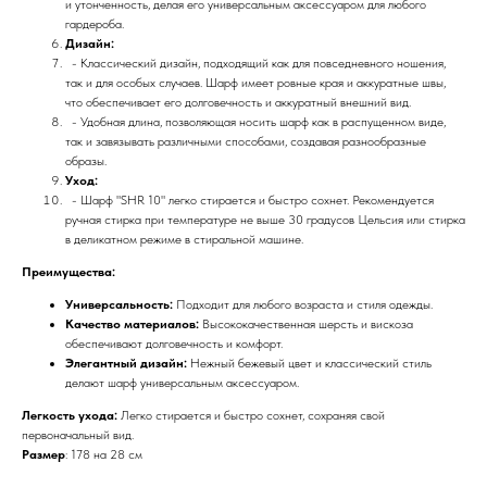
и утонченность, делая его универсальным аксессуаром для любого
гардероба.
Дизайн:
- Классический дизайн, подходящий как для повседневного ношения,
так и для особых случаев. Шарф имеет ровные края и аккуратные швы,
что обеспечивает его долговечность и аккуратный внешний вид.
- Удобная длина, позволяющая носить шарф как в распущенном виде,
так и завязывать различными способами, создавая разнообразные
образы.
Уход:
- Шарф "SHR 10" легко стирается и быстро сохнет. Рекомендуется
ручная стирка при температуре не выше 30 градусов Цельсия или стирка
в деликатном режиме в стиральной машине.
Преимущества:
Универсальность:
Подходит для любого возраста и стиля одежды.
Качество материалов:
Высококачественная шерсть и вискоза
обеспечивают долговечность и комфорт.
Элегантный дизайн:
Нежный бежевый цвет и классический стиль
делают шарф универсальным аксессуаром.
Легкость ухода:
Легко стирается и быстро сохнет, сохраняя свой
первоначальный вид.
Размер
: 178 на 28 см