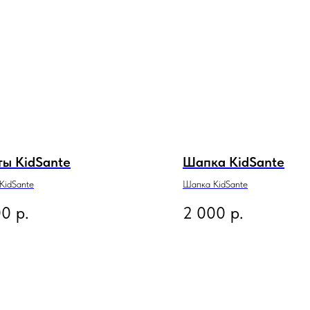
ы KidSante
Шапка KidSante
KidSante
Шапка KidSante
00
р.
2 000
р.