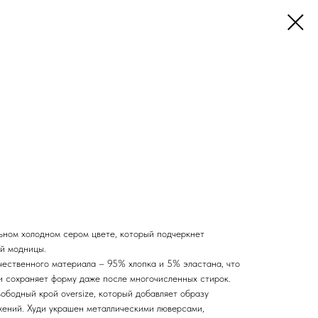
ьном холодном сером цвете, который подчеркнет
й модницы.
чественного материала – 95% хлопка и 5% эластана, что
и сохраняет форму даже после многочисленных стирок.
ободный крой oversize, который добавляет образу
ений. Худи украшен металлическими люверсами,