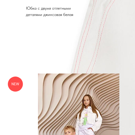
Юбка с двумя отлетными
деталями джинсовая белая
NEW