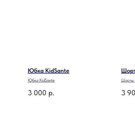
Юбка KidSante
Шорт
Юбка KidSante
Шорты 
3 000
р.
3 9