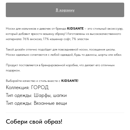
В корзину
Носки для мальчиков и девочек от бренда
KIDSANTE
– это стильный аксессуар,
который добавит яркости вашему образу! Изготовлены из высококачественного
материала: 76% вискоза, 17% кашемир софт, 7% эластан
Такой дизайн отлично подойдет для повседневной носки, посещения школы.
Носки идеально сочетаются с любой одеждой, будь то джинсы, шорты или юбки.
Продукт поставляется в брендированной коробке, что делает его отличным
подарком.
Выбирайте качество и стиль вместе с
KIDSANTE
!
Коллекция: ГОРОД
Тип одежды: Шарфы, шапки
Тип одежды: Вязанные вещи
Собери свой образ!