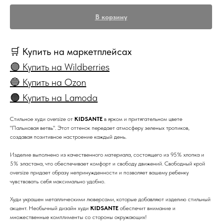
В корзину
🛒 Купить на маркетплейсах
🟣 Купить на Wildberries
🔵 Купить на Ozon
🟠 Купить на Lamoda
Стильное худи oversize от
KIDSANTE
в ярком и притягательном цвете
"Пальмовая ветвь". Этот оттенок передает атмосферу зеленых тропиков,
создавая позитивное настроение каждый день.
Изделие выполнено из качественного материала, состоящего из 95% хлопка и
5% эластана, что обеспечивает комфорт и свободу движений. Свободный крой
oversize придает образу непринужденности и позволяет вашему ребенку
чувствовать себя максимально удобно.
Худи украшен металлическими люверсами, которые добавляют изделию стильный
акцент. Необычный дизайн худи
KIDSANTE
обеспечит внимание и
множественные комплименты со стороны окружающих!