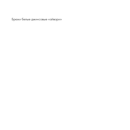
Брюки белые джинсовые «айвори»