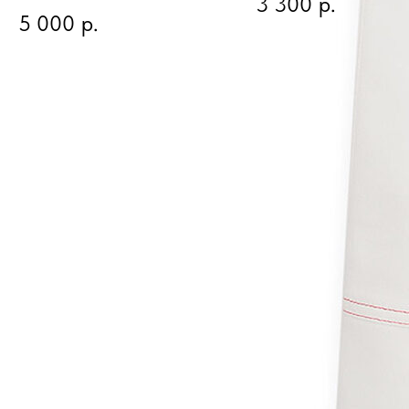
3 300
р.
Оранжевый твил
5 000
р.