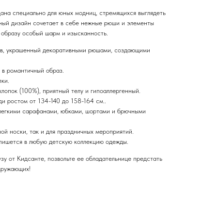
дана специально для юных модниц, стремящихся выглядеть
ьный дизайн сочетает в себе нежные рюши и элементы
 образу особый шарм и изысканность.
ов, украшенный декоративными рюшами, создающими
 в романтичный образ.
ки.
лопок (100%), приятный телу и гипоаллергенный.
и ростом от 134-140 до 158-164 см..
легкими сарафанами, юбками, шортами и брючными
ой носки, так и для праздничных мероприятий.
пишется в любую детскую коллекцию одежды.
зу от Кидсанте, позвольте ее обладательнице предстать
кружающих!