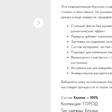
Эта очаровательная блузочка соз
стильно и женственно. Её уникал
декора в виде люверсов, придавая
Стильный фасон без рукав
романтический эффект.
Люверсы добавят изюминки
Застежка на надежные кноп
Состав материала: чистый х
Подходит для маленьких лед
Великолепно сочетается с 
костюмами.
Актуальна как для ежедневн
Универсальная расцветка в
Выбирайте нашу эксклюзивную блу
настоящей принцессой в глазах о
Состав:
Хлопок — 100%
Коллекция: ГОРОД
Тип одежды: Блузки