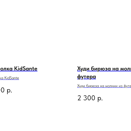
олка KidSante
Худи бирюза на мол
футера
а KidSante
Худи бирюза на молнии из фут
00
р.
2 300
р.