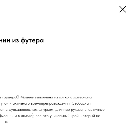
нии из футера
в гардероб! Модель выполнена из мягкого материала.
гулок и активного времяпрепровождения. Свободная
шон с функциональным шнурком, длинные рукава, эластичные
молнии и вышивка), все это уникальный крой, который не
нным.