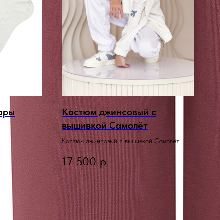
пары
Костюм джинсовый с
вышивкой Самолёт
Костюм джинсовый с вышивкой Самолёт
17 500
р.