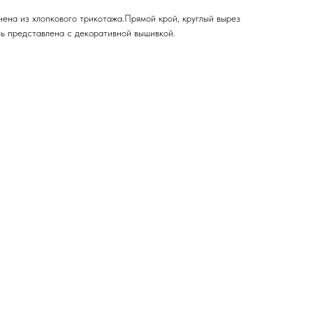
ена из хлопкового трикотажа.Прямой крой, круглый вырез
ль представлена с декоративной вышивкой.
н