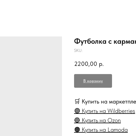
Футболка с карма
SKU:
2200,00
р.
В корзину
🛒 Купить на маркетпл
🟣 Купить на Wildberries
🔵 Купить на Ozon
🟠 Купить на Lamoda