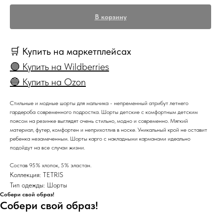
В корзину
🛒 Купить на маркетплейсах
🟣 Купить на Wildberries
🔵 Купить на Ozon
Стильные и модные шорты для мальчика - непременный атрибут летнего
гардероба современного подростка. Шорты детские с комфортным детским
поясом на резинке выглядят очень стильно, модно и современно. Мягкий
материал, футер, комфортен и неприхотлив в носке. Уникальный крой не оставит
ребенка незамеченным. Шорты карго с накладными карманами идеально
подойдут на все случаи жизни.
Состав 95% хлопок, 5% эластан.
Коллекция: TETRIS
Тип одежды: Шорты
Собери свой образ!
Собери свой образ!